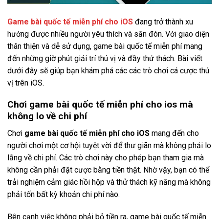
Game bài quốc tế miễn phí cho iOS
đang trở thành xu
hướng được nhiều người yêu thích và săn đón. Với giao diện
thân thiện và dễ sử dụng, game bài quốc tế miễn phí mang
đến những giờ phút giải trí thú vị và đầy thử thách. Bài viết
dưới đây sẽ giúp bạn khám phá các các trò chơi cá cược thú
vị trên iOS.
Chơi game bài quốc tế miễn phí cho ios mà
không lo về chi phí
Chơi
game bài quốc tế miễn phí cho iOS
mang đến cho
người chơi một cơ hội tuyệt vời để thư giãn mà không phải lo
lắng về chi phí. Các trò chơi này cho phép bạn tham gia mà
không cần phải đặt cược bằng tiền thật. Nhờ vậy, bạn có thể
trải nghiệm cảm giác hồi hộp và thử thách kỹ năng mà không
phải tốn bất kỳ khoản chi phí nào.
Bên cạnh việc không phải bỏ tiền ra, game bài quốc tế miễn