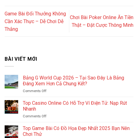
Game Bài Đổi Thưởng Không
Chơi Bài Poker Online Ăn Tiền
Cần Xác Thực – Dễ Chơi Dễ
Thật – Đặt Cược Thông Minh
Thắng
BÀI VIẾT MỚI
Bảng G World Cup 2026 – Tại Sao Đây Là Bảng
Đáng Xem Hơn Cả Chung Kết?
Comments Off
on
Bảng
G
Top Casino Online Có Hỗ Trợ Ví Điện Tử: Nạp Rút
World
Nhanh
Cup
Comments Off
on
2026
Top
–
Casino
Top Game Bài Có Đồ Họa Đẹp Nhất 2025 Bạn Nên
Tại
Online
Sao
Chơi Thử
Có