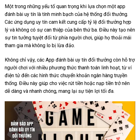
Một trong những yếu tố quan trọng khi lựa chọn một a
pp
đánh bài uy tín
là tính minh bạch của hệ thống đổi thưởng.
Các ứng dụng uy tín cam kết cung cấp tỷ lệ đổi thưởng hợp
lý và không có sự can thiệp của bên thứ ba. Điều này tạo nên
sự tin tưởng tuyệt đối từ phía người chơi, giúp họ thoải mái
tham gia mà không lo bị lừa đảo.
Không chỉ vậy, các App đánh bài uy tín đổi thưởng còn hỗ trợ
người chơi với nhiều phương thức thanh toán linh hoạt, từ ví
điện tử đến các hình thức chuyển khoản ngân hàng truyền
thống. Điều này giúp cho việc rút tiền hoặc nạp tiền trở nên
dễ dàng và nhanh chóng, mang lại sự tiện lợi tối đa.