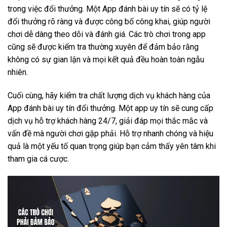
trong việc đổi thưởng. Một
App đánh bài uy tín
sẽ có tỷ lệ
đổi thưởng rõ ràng và được công bố công khai, giúp người
chơi dễ dàng theo dõi và đánh giá. Các trò chơi trong app
cũng sẽ được kiểm tra thường xuyên để đảm bảo rằng
không có sự gian lận và mọi kết quả đều hoàn toàn ngẫu
nhiên.
Cuối cùng, hãy kiểm tra chất lượng dịch vụ khách hàng của
App đánh bài uy tín đổi thưởng. Một app uy tín sẽ cung cấp
dịch vụ hỗ trợ khách hàng 24/7, giải đáp mọi thắc mắc và
vấn đề mà người chơi gặp phải. Hỗ trợ nhanh chóng và hiệu
quả là một yếu tố quan trọng giúp bạn cảm thấy yên tâm khi
tham gia cá cược.